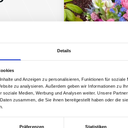
te, um die Ruhestätte
g zu verschönern. Unsere
 und Fürsorglichkeit.
 Zeitaufwand, den eine
Details
dert. Unsere
 Verantwortung und
Cookies
rauer und Erinnerungen zu
nhalte und Anzeigen zu personalisieren, Funktionen für soziale
Website zu analysieren. Außerdem geben wir Informationen zu I
r soziale Medien, Werbung und Analysen weiter. Unsere Partner
 Daten zusammen, die Sie ihnen bereitgestellt haben oder die s
n.
Präferenzen
Statistiken