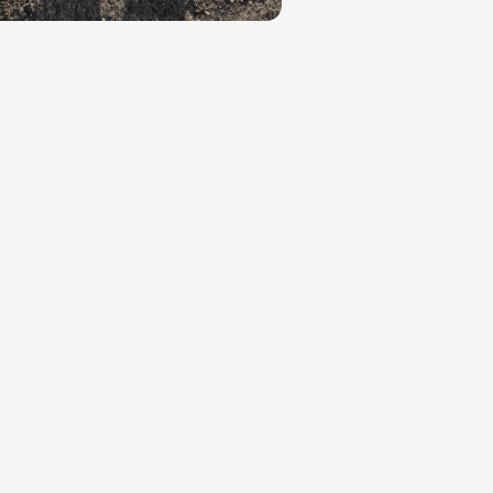
nstleistungen
istik