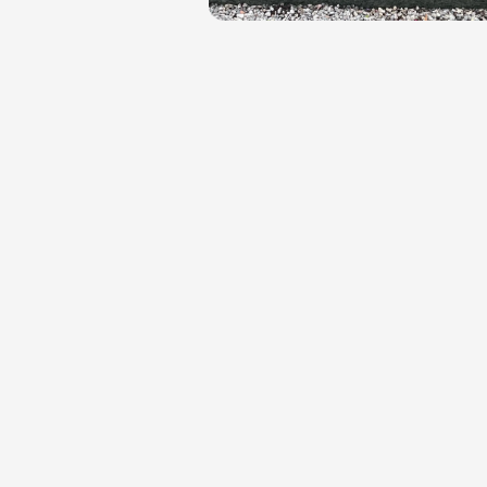
Dein Floristik-Ex
und Heinsberg se
in der vierten Ge