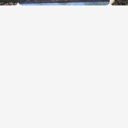
Links
Die
perte in der Region Jülich, Aachen, Düren
it 1900. Wir sind ein Familienunternehmen
Startseite
Flor
neration und legen Wert auf Qualität und