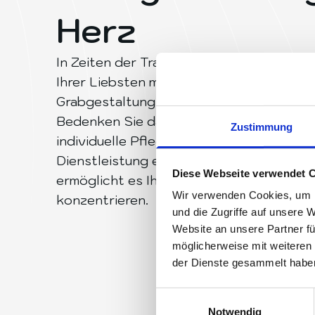
Herz
In Zeiten der Trauer sind wir an Ihrer Sei
Ihrer Liebsten mit liebevoller Gestaltun
Grabgestaltung ist Ausdruck von Respekt
Bedenken Sie dabei auch den erheblichen
Zustimmung
individuelle Pflege und Gestaltung erfor
Dienstleistung entlastet Sie von dieser
Diese Webseite verwendet 
ermöglicht es Ihnen, sich ganz auf Ihre T
Wir verwenden Cookies, um I
konzentrieren.
und die Zugriffe auf unsere 
Website an unsere Partner fü
möglicherweise mit weiteren
der Dienste gesammelt habe
Einwilligungsauswahl
Notwendig