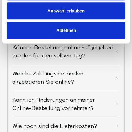
Vielleicht können wir deine Frage
Auswahl erlauben
vorwegnehmen?
Habt ihr an Feiertagen geöffnet?
Ablehnen
Können Bestellung online aufgegeben
werden für den selben Tag?
Welche Zahlungsmethoden
akzeptieren Sie online?
Kann ich Änderungen an meiner
Online-Bestellung vornehmen?
Wie hoch sind die Lieferkosten?