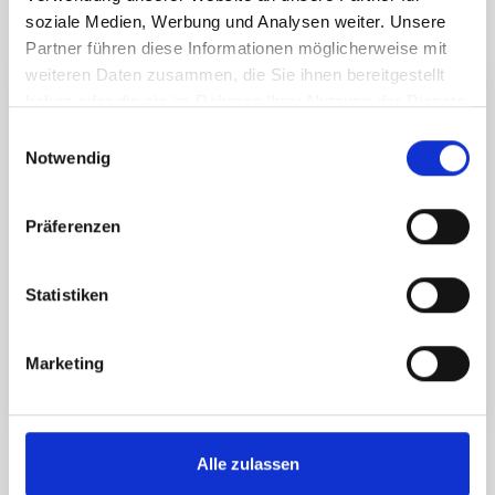
Nachricht senden
soziale Medien, Werbung und Analysen weiter. Unsere
Partner führen diese Informationen möglicherweise mit
weiteren Daten zusammen, die Sie ihnen bereitgestellt
haben oder die sie im Rahmen Ihrer Nutzung der Dienste
gesammelt haben.
Einwilligungsauswahl
ÖFFNUNGSZEITEN
Notwendig
Montag
8:30-18:30
Dienstag
8:30-18:30
Präferenzen
Mittwoch
8:30-18:30
Donnerstag
8:30-18:30
Statistiken
Freitag
8:30-18:30
Samstag
8:30-15:00
Marketing
Sonntag
10:00-12:30
FAQ
Alle zulassen